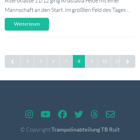
Altersklasse 11/12 ging Anastasia Felde mit einer
Mannschaft an den Start. Im größten Feld des Tages …
Weiterlesen
4
5
6
7
8
9
10
11
12
Trampolinabteilung TB Ruit
© Copyright